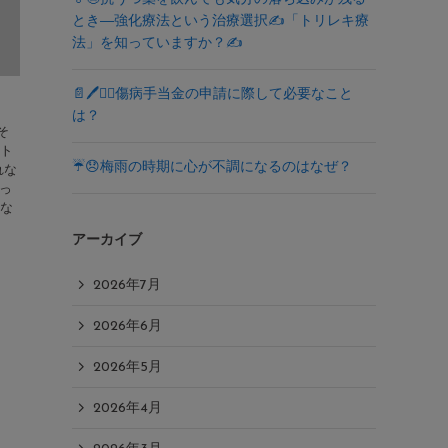
とき―強化療法という治療選択✍️「トリレキ療
法」を知っていますか？✍️
📄🖊️🧑‍⚕️傷病手当金の申請に際して必要なこと
は？
そ
スト
☔️😞梅雨の時期に心が不調になるのはなぜ？
れな
いっ
うな
アーカイブ
2026年7月
2026年6月
2026年5月
2026年4月