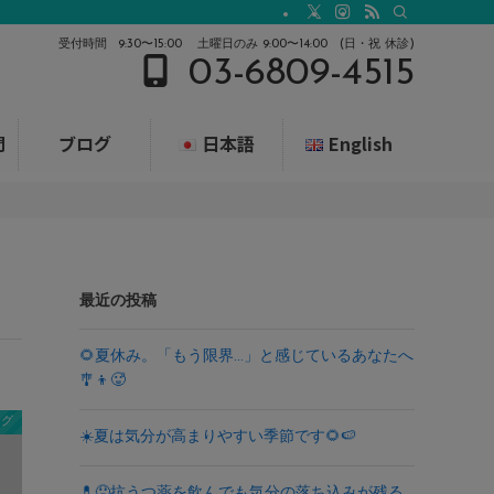
受付時間
9:30〜15:00
土曜日のみ 9:00〜14:00 (日・祝 休診)
03-6809-4515
問
ブログ
日本語
English
最近の投稿
🌻夏休み。「もう限界…」と感じているあなたへ
🎐👦🥵
ログ
☀️夏は気分が高まりやすい季節です🌻🍉
💊😞抗うつ薬を飲んでも気分の落ち込みが残る