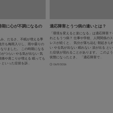
の時期に心が不調になるの
適応障害とうつ病の違いとは？
「環境を変えると楽になる」は適応障害？
れともうつ病？ 仕事や学校、人間関係の
込み、だるさ、不眠が増える季
レスが続くと、 気分が落ち込む 朝起きら
地方も梅雨入りし、雨や曇りの
い やる気が出ない 眠れない 涙が出る と
なりました。 この時期になる
た症状が現れることがあります。 このよ
のがつらい やる気が出ない 気
状態になったとき、 「適応障害で...
頭痛や肩こりが増える 眠っても
といった症状を訴...
06/11/2026