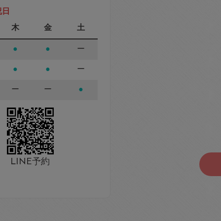
祝日
木
金
土
●
●
ー
●
●
ー
ー
ー
●
LINE予約