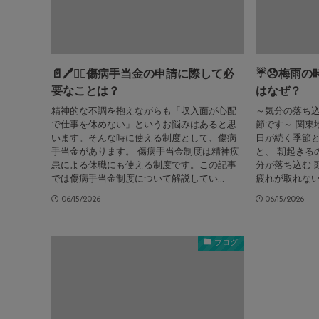
📄🖊️🧑‍⚕️傷病手当金の申請に際して必
☔️😞梅雨
要なことは？
はなぜ？
精神的な不調を抱えながらも「収入面が心配
～気分の落ち
で仕事を休めない」というお悩みはあると思
節です～ 関東
います。そんな時に使える制度として、傷病
日が続く季節と
手当金があります。 傷病手当金制度は精神疾
と、 朝起きる
患による休職にも使える制度です。この記事
分が落ち込む 
では傷病手当金制度について解説してい...
疲れが取れない 
06/15/2026
06/15/2026
ブログ