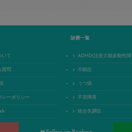
診療一覧
ついて
ADHD(注意欠陥多動性障
る質問
不眠症
NE
うつ病
バシーポリシー
不安障害
ish
統合失調症